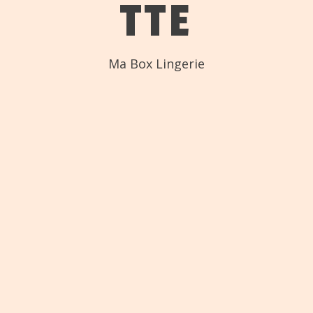
T
T
E
Ma Box Lingerie