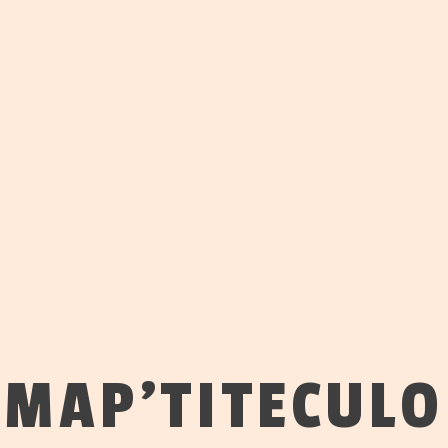
M
A
P
’
T
I
T
E
C
U
L
O